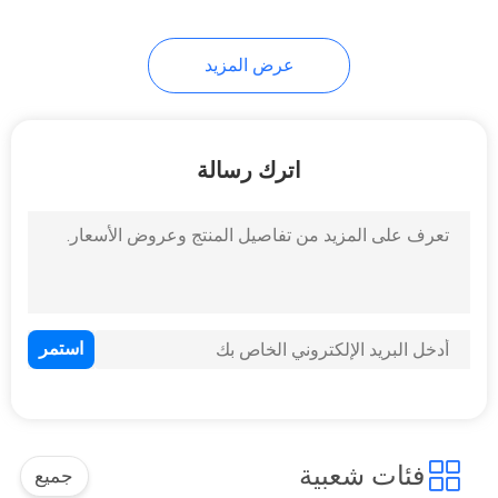
63
عرض المزيد
مزلاج قفل القالب
اترك رسالة
38
صب حقن رافع
فئات شعبية
جميع