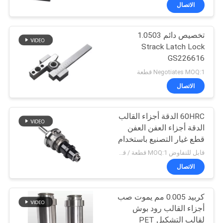
الاتصال
مراقبة
تخصيص دائم 1.0503
الجودة
14
Strack Latch Lock
GS226616
يموت الصب أجزاء
اتصل
Negotiates MOQ:1 قطعة
القالب
بنا
الاتصال
60HRC الدقة أجزاء القالب
اطلب
الدقة أجزاء العفن العفن
اقتباس
قطع غيار التصنيع باستخدام
11
الحاسب الآلي الدقة قطع
قابل للتفاوض MOQ:1 قطعة / قطع
غيار الآلات
قطع غيار الآلات
خريطة
الاتصال
الموقع
الدقيقة باستخدام
كربيد 0.005 مم يموت صب
الحاسب الآلي
أجزاء القالب رود بوش
PRIVACY
لقالب التشكيل PET