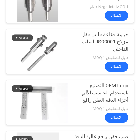
POLICY
Negotiate MOQ:1 قطع
الاتصال
37
حزمة فقاعة قالب قفل
إدراج تاريخ القالب
مزلاج ISO9001 الصلب
الداخلي
قابل للتفاوض MOQ:1
الاتصال
OEM Logo التصنيع
21
باستخدام الحاسب الآلي
أجزاء الدقة العفن رافع
التوكيل
أجزاء غير قياسية
قابل للتفاوض MOQ:1
الاتصال
صب حقن رافع عالية الدقة