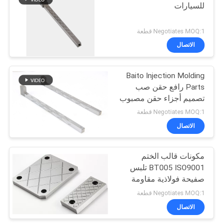
للسيارات
12
Negotiates MOQ:1 قطعة
الاتصال
دبوس الأكمام القاذف
Baito Injection Molding
Parts رافع حقن صب
تصميم أجزاء حقن مصبوب
Negotiates MOQ:1 قطعة
الاتصال
43
مكونات قالب الختم
تحديد موقع الكتلة
BT005 ISO9001 تلبس
صفيحة فولاذية مقاومة
Negotiates MOQ:1 قطعة
الاتصال