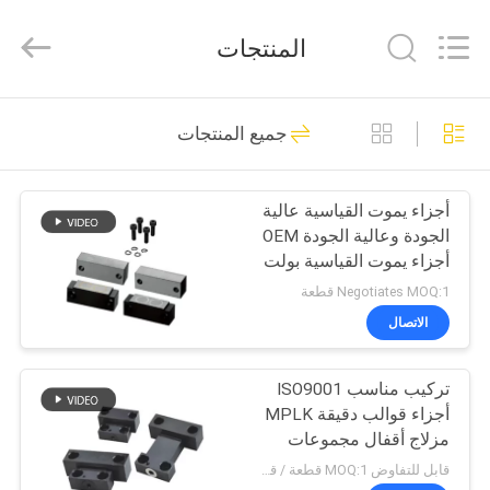
Dongguan
Baitong
Precision
المنتجات
Mould
Manuafacturing
Co.,Ltd.
All
Rights
منزل،
29
Reserved.
جميع المنتجات
بيت
أجزاء قوالب حقن
البلاستيك
أجزاء يموت القياسية عالية
منتجات
الجودة وعالية الجودة OEM
أجزاء يموت القياسية بولت
معلومات
M. مجموعات قفل
Negotiates MOQ:1 قطعة
مغناطيسي MLKC
عنا
الاتصال
26
تركيب مناسب ISO9001
جولة
أجزاء القالب الدقة
أجزاء قوالب دقيقة MPLK
في
مزلاج أقفال مجموعات
قفل مغناطيسي
المعمل
قابل للتفاوض MOQ:1 قطعة / قطع