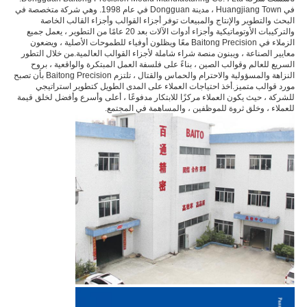
في Huangjiang Town ، مدينة Dongguan في عام 1998. وهي شركة متخصصة في
البحث والتطوير والإنتاج والمبيعات توفر أجزاء القوالب وأجزاء القالب الخاصة
والتركيبات الأوتوماتيكية وأجزاء أدوات الآلات بعد 20 عامًا من التطوير ، يعمل جميع
الزملاء في Baitong Precision معًا ويظلون أوفياء للطموحات الأصلية ، ويضعون
معايير الصناعة ، ويبنون منصة شراء شاملة لأجزاء القوالب العالمية.من خلال التطور
السريع للعالم وقوالب الصين ، بناءً على فلسفة العمل المبتكرة والواقعية ، بروح
النزاهة والمسؤولية والاحترام والحماس والقتال ، تلتزم Baitong Precision بأن تصبح
مورد قوالب متميز.أخذ احتياجات العملاء على المدى الطويل كتطوير استراتيجي
للشركة ، حيث يكون العملاء مركزًا للابتكار مدفوعًا ، أعلى وأسرع وأفضل لخلق قيمة
للعملاء ، وخلق ثروة للموظفين ، والمساهمة في المجتمع.