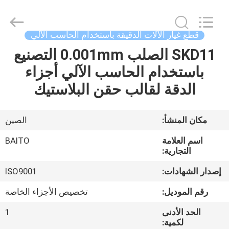
Dongguan
Baitong
Precision
Mould
Manuafacturing
قطع غيار الآلات الدقيقة باستخدام الحاسب الآلي
Co.,Ltd.
All
Rights
SKD11 الصلب 0.001mm التصنيع
منزل،
Reserved.
باستخدام الحاسب الآلي أجزاء
بيت
الدقة لقالب حقن البلاستيك
منتجات
مكان المنشأ:
الصين
معلومات
اسم العلامة
BAITO
عنا
التجارية:
إصدار الشهادات:
ISO9001
جولة
رقم الموديل:
تخصيص الأجزاء الخاصة
في
الحد الأدنى
1
المعمل
لكمية: