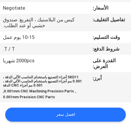
الأسعار:
Negotiate
مراقبة
تفاصيل التغليف:
كيس من البلاستيك ، التفريغ: صندوق
الجودة
خشبي أو عند الطلب.
وقت التسليم:
10-15 يوم عمل
اتصل
شروط الدفع:
T / T.
بنا
القدرة على
2000pcs شهريا
العرض:
اطلب
أبرز:
SKD11 أجزاء التصنيع باستخدام الحاسب الآلي الدقة ،
اقتباس
0.001 مم أجزاء التصنيع باستخدام الحاسب الآلي الدقة ،
0.001 مم أجزاء CNC الدقة
,
,
0.001mm CNC Machining Precision Parts
0.001mm Precision CNC Parts
خريطة
الموقع
افضل سعر
PRIVACY