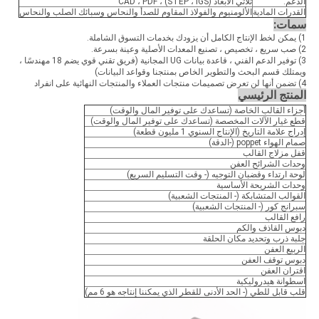
الدعم:
ثلاثي الأبعاد (STEP ، IGS) ، CAD ، PDF
القدرات المادية
الألومنيوم والفولاذ المقاوم للصدأ والنحاس وسبائك الصلب والنحاس
سمات:
1) يمكن لخط الإنتاج الكامل أن يزودك بخدمات التسوق الشاملة.
2) صب سريع ، تخصيص ، تصنيع المعدات الأصلية وعينة بسرعة.
3) توفير الدعم الفني ، قاعدة بيانات UG المجانية (فريق تقني قوي يضم 18 مهندسًا ،
ويمتلك قسم البحث والتطوير الخاص بمنتجنا وقواعد البيانات)
4) تضمن أنها لن تعرض تصميمات منتجات العملاء والمنتجات النهائية على انفراد
المنتج الرئيسي
أجزاء القالب الخاصة (تساعدك على توفير المال والوقت)
قطع غيار الآلات المخصصة (تساعدك على توفير المال والوقت)
إدراج علامة التاريخ (الإنتاج السنوي 1 مليون قطعة)
صمام الهواء poppet (-الدقة)
قفل مزلاج القالب
وحدات الشرائح العفن
لوحة ارتداء وقضبان التوجيه (- وقت التسليم السريع)
وحدات الشريحة الأساسية
القوالب المتشابكة (- المنتجات الشعبية)
سبرانج كور (- المنتجات الشعبية)
رافع القالب
دبوس القاذف والكم
جلبة ذرب وتحديد مكان الحلقة
الربيع العفن
دبوس توقف العفن
اقتران العفن
اسطوانة هيدروليكية
قلب قابل للطي (- الحد الأدنى للقطر الذي يمكننا إنتاجه هو 6 مم)