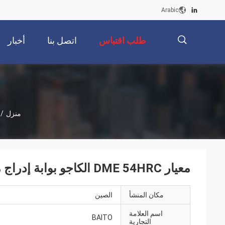
Arabic
طلب اقتباس
اتصل بنا
أخبار
描
منزل
/
述
معيار DME 54HRC الكاجو بوابة إدراج مكونات قالب GIS
مكان المنشأ
الصين
اسم العلامة
BAITO
التجارية