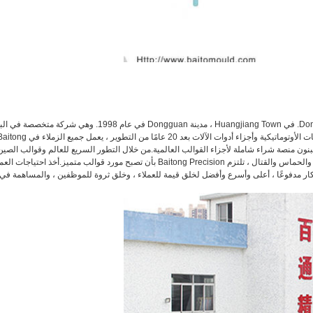
تأسست شركة Dongguan Baitong Precision Mould Manufacturing Co. ، Ltd. في Huangjiang Town ، مدينة Dongguan في عام 1998. وهي شرك
والتطوير والإنتاج والمبيعات توفر أجزاء القوالب وأجزاء القالب الخاصة والتركيبات الأوتوماتيكية وأجزاء أدوات الآلات بعد 20 عامًا من التطوير ، يعمل جميع الز
ة ، ويبنون منصة شراء شاملة لأجزاء القوالب العالمية.من خلال التطور السريع للعالم وقوالب الصين
بناءً على فلسفة العمل المبتكرة والواقعية ، بروح النزاهة والمسؤولية والاحترام والحماس والقتال ، تلتزم Baitong Precision بأن تصبح مورد قوالب متميز.أخذ احتياجا
كار مدفوعًا ، أعلى وأسرع وأفضل لخلق قيمة للعملاء ، وخلق ثروة للموظفين ، والمساهمة في