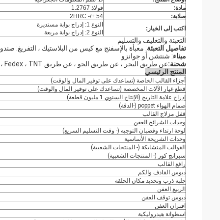
مادة:
فولاذ 1.2767
صلابة:
54 +/- 2HRC
النوع 1: إدراج بوابة مستديرة
اكتب إلى الخيار:
النوع 2: إدراج بوابة مربعة
التعبئة والتغليف والتسليم
تفاصيل التعبئة
: معبأة بالإسفنج مع كيس من البلاستيك ، التفريغ: صند
ميناء
: شنتشن أو جوانزو
شحنة:
عن طريق البحر ، عن طريق الجو ، عن طريق DHL ، UPS ، Fedex ، TNT وغيرها.
المنتج الرئيسي
أجزاء القالب الخاصة (تساعدك على توفير المال والوقت)
قطع غيار الآلات المخصصة (تساعدك على توفير المال والوقت)
إدراج علامة التاريخ (الإنتاج السنوي 1 مليون قطعة)
صمام الهواء poppet (-الدقة)
قفل مزلاج القالب
وحدات الشرائح العفن
لوحة ارتداء وقضبان التوجيه (- وقت التسليم السريع)
وحدات الشريحة الأساسية
القوالب المتشابكة (- المنتجات الشعبية)
سبرانج كور (- المنتجات الشعبية)
رافع القالب
دبوس القاذف والكم
جلبة ذرب وتحديد مكان الحلقة
الربيع العفن
دبوس توقف العفن
اقتران العفن
اسطوانة هيدروليكية