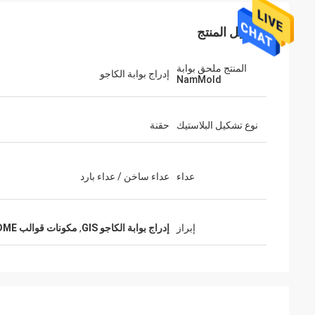
تفاصيل المنتج
المنتج ملحق بوابة
إدراج بوابة الكاجو
NamMold
نوع تشكيل البلاستيك
حقنة
عداء
عداء ساخن / عداء بارد
إبراز
إدراج بوابة الكاجو GIS
,
مكونات قوالب 54HRC DME