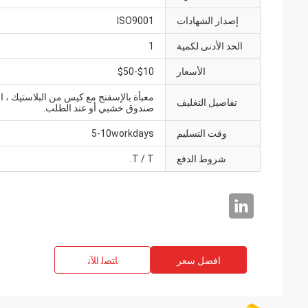
إصدار الشهادات
ISO9001
الحد الأدنى لكمية
1
الأسعار
$10-$50
معبأة بالإسفنج مع كيس من البلاستيك ، ال
تفاصيل التغليف
صندوق خشبي أو عند الطلب.
وقت التسليم
5-10workdays
شروط الدفع
T / T.
افضل سعر
ﺎﺘﺼﻟ ﺍﻶﻧ