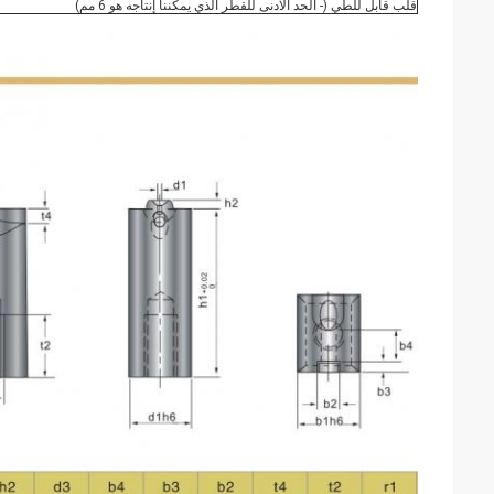
قلب قابل للطي (- الحد الأدنى للقطر الذي يمكننا إنتاجه هو 6 مم)