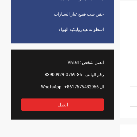
حقن صب قطع غيار السيارات
اسطوانة هيدروليكية الهواء
اتصل شخص :
Vivian
رقم الهاتف :
86-0769-83900929
ال WhatsApp :
+8617675482956
اتصل