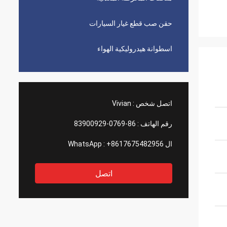
حقن صب قطع غيار السيارات
اسطوانة هيدروليكية الهواء
اتصل شخص :
Vivian
رقم الهاتف :
86-0769-83900929
ال WhatsApp :
+8617675482956
اتصل