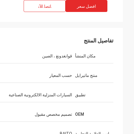
افضل سعر
ﺎﺘﺼﻟ ﺍﻶﻧ
تفاصيل المنتج
مكان المنشأ
قوانغدونغ ، الصين
منتج ماتيرايل
حسب المعيار
تطبيق
السيارات المنزلية الالكترونية الصناعية
OEM
تصميم مخصص مقبول
اسم العلامة التجارية
BAITO