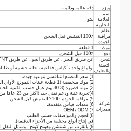
ميزة
دقة عالية ودائمة
اسم
العلامة
بيتو
التجارية
نظام
مراقبة
100٪ التفتيش قبل الشحن
الجودة
موك
1 قطعة
دفع
100٪ قبل الشحن.
شحن
عن طريق البحر ، عن طريق الجو ، عن طريق DHL ، UPS ، Fedex ، TNT وغيرها.
التعبئة
بوليباغ واحد ، أكياس فقاعية ، حالة خشبية.أو طلبا
والتغليف
1) سعر المصنع التنافسي بنوعية جيدة.
2) موك منخفضة (1 قطعة عينات النموذج الأولي السريع المتاحة).
3) مهلة قصيرة (3-30 يوم عمل حسب الكمية الخاصة بك).
4)
تجربة غنية ودعم تقني جيد (أكثر من 23 عامًا من الخبرة.
5)
مراقبة الجودة: 100٪ التفتيش قبل الشحن.
شركة
6)
معدات قياس متقدمة.
مميزات:
7) OEM / ODM.
8)
الحجم والمواصفات حسب الطلب.
في إنتاج أنواع مختلفة من الأجزاء الدقيقة).
9) بالقرب من شنتشن وهونج كونج ، وسائل النقل المريحة.