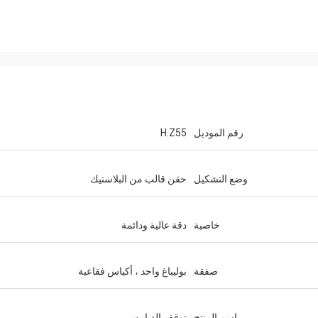
رقم الموديل
H.Z55
وضع التشكيل
حقن قالب من البلاستيك
خاصية
دقة عالية ودائمة
صفقة
بوليباغ واحد ، أكياس فقاعية
اسم المنتج
توقف الدبابيس