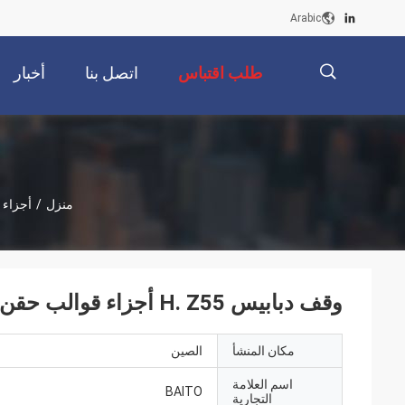
Arabic
طلب اقتباس
اتصل بنا
أخبار
描
منزل
/
أجزاء 
述
وقف دبابيس H. Z55 أجزاء قوالب حقن البلاستيك للسيارات الإلكترونية
مكان المنشأ
الصين
اسم العلامة
BAITO
التجارية