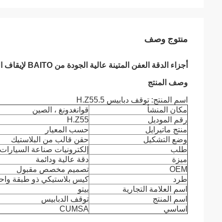
منتوج وصف
أجزاء الدقة العفن المتينة عالية الجودة من BAITO لإيقاف المبيعات H. Z55 ، أجزاء القالب البلاستيكية.
وصف المنتج
اسم المنتج: توقف دبابيس H.Z55.5
مكان المنشأ
قوانغدونغ ، الصين
رقم الموديل
H.Z55
منتج ماتيرايل
حسب المعيار
وضع التشكيل
حقن قالب من البلاستيك
طلب
إلكترونيات صناعة السيارات
ميزة
دقة عالية ودائمة
OEM
تصميم مخصص مقبول
طرد
كيس بلاستيكي ذو طبقة واح
اسم العلامة التجارية
بيتو
اسم المنتج
توقف الدبابيس
اساسي
CUMSA