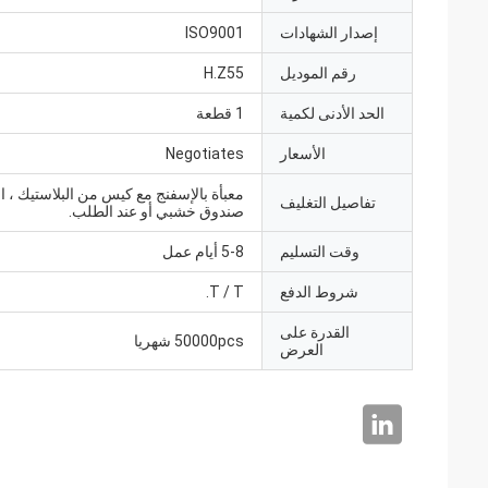
إصدار الشهادات
ISO9001
رقم الموديل
H.Z55
الحد الأدنى لكمية
1 قطعة
الأسعار
Negotiates
معبأة بالإسفنج مع كيس من البلاستيك ، ال
تفاصيل التغليف
صندوق خشبي أو عند الطلب.
وقت التسليم
5-8 أيام عمل
شروط الدفع
T / T.
القدرة على
50000pcs شهريا
العرض