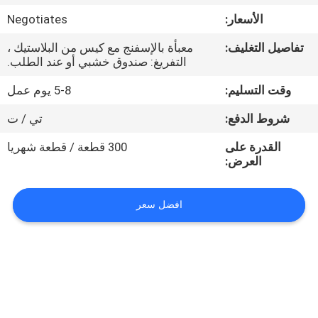
الأسعار:
Negotiates
مراقبة
تفاصيل التغليف:
معبأة بالإسفنج مع كيس من البلاستيك ،
الجودة
التفريغ: صندوق خشبي أو عند الطلب.
وقت التسليم:
5-8 يوم عمل
اتصل
شروط الدفع:
تي / ت
بنا
القدرة على
300 قطعة / قطعة شهريا
العرض:
اطلب
اقتباس
افضل سعر
خريطة
الموقع
PRIVACY