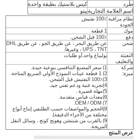
طَرد
كيس بلاستيك بطبقة واحدة
اسم العلامة التجارية
بيتو
نظام مراقبة
100٪ تفتيش
الجودة
موك
1 قطعة
دفع
100٪ قبل الشحن.
شحن
عن طريق البحر ، عن طريق الجو ، عن طريق DHL
، UPS ، TNT وغيرها.
التعبئة
بوليباغ واحد.أو طلبات
والتغليف
شركة
1) سعر المصنع التنافسي بنوعية جيدة.
ميزة:
2) 1 قطعة عينات النموذج الأولي السريع المتاحة.
3)
100٪ التفتيش قبل الشحن.
4)
تجربة غنية ودعم تقني جيد.
5)
مهلة قصيرة .
6)
معدات قياس متقدمة.
7) OEM / ODM.
8)
الحجم والمواصفات حسب الطلب
في إنتاج أنواع
مختلفة من الأجزاء الدقيقة).
9) بالقرب من شنتشن وهونج كونج ، وسائل النقل
المريحة.
عرض المنتج