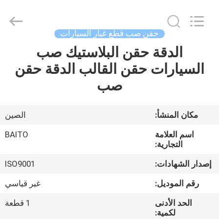
Dongguan
Baitong
Precision
Mould
Manuafacturing
حقن صب قطع غيار السيارات
Co.,Ltd.
All
Rights
الدقة حقن البلاستيك صب
منزل،
Reserved.
السيارات حقن القالب الدقة حقن
بيت
صب
منتجات
مكان المنشأ:
الصين
معلومات
اسم العلامة
BAITO
عنا
التجارية:
إصدار الشهادات:
ISO9001
جولة
رقم الموديل:
غير قياسي
في
الحد الأدنى
1 قطعة
المعمل
لكمية: