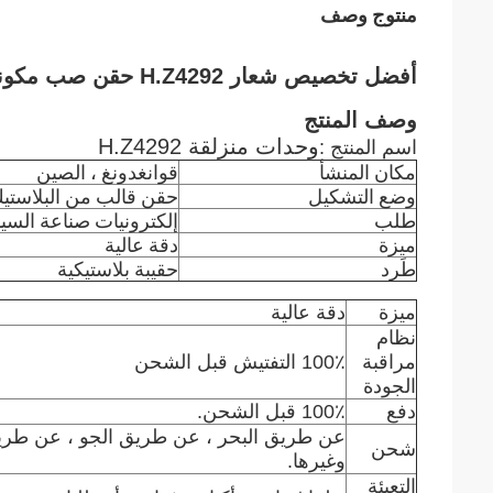
منتوج وصف
أفضل تخصيص شعار H.Z4292 حقن صب مكونات قوالب أجزاء السيارات المورد
وصف المنتج
وحدات منزلقة H.Z4292
اسم المنتج :
مكان المنشأ
قوانغدونغ ، الصين
وضع التشكيل
حقن قالب من البلاستي
طلب
إلكترونيات صناعة السي
ميزة
دقة عالية
طَرد
حقيبة بلاستيكية
ميزة
دقة عالية
نظام
مراقبة
100٪ التفتيش قبل الشحن
الجودة
دفع
100٪ قبل الشحن.
شحن
وغيرها.
التعبئة