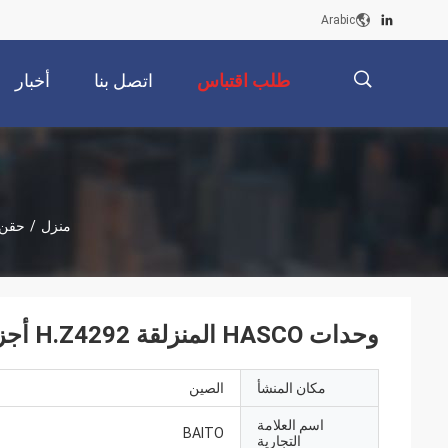
Arabic
طلب اقتباس
اتصل بنا
أخبار
描
منزل
/
حقن 
述
وحدات HASCO المنزلقة H.Z4292 أجزاء آلة صب حقن البلاستيك
مكان المنشأ
الصين
اسم العلامة
BAITO
التجارية