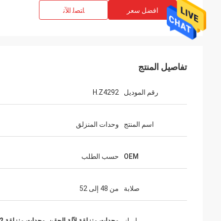
افضل سعر
ﺎﺘﺼﻟ ﺍﻶﻧ
تفاصيل المنتج
رقم الموديل
H.Z4292
اسم المنتج
وحدات المنزلق
OEM
حسب الطلب
صلابة
من 48 إلى 52
إبراز
وحدات منزلقة لآلة الحقن
,
وحدات منزلقة H.Z4292 أجزاء القالب