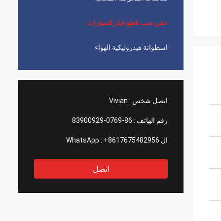
حقن صب قطع غيار السيارات
اسطوانة هيدروليكية الهواء
اتصل شخص :
Vivian
رقم الهاتف :
86-0769-83900929
ال WhatsApp :
+8617675482956
اتصل