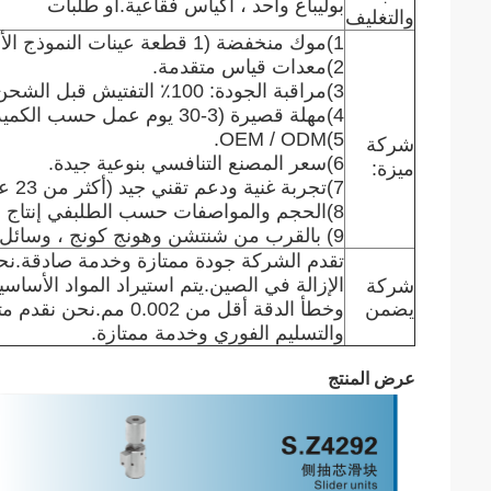
بوليباغ واحد ، أكياس فقاعية.أو طلبات
والتغليف
1)
موك منخفضة (1 قطعة عينات النموذج الأولي السريع المتاحة).
2)
معدات قياس متقدمة.
3)
مراقبة الجودة: 100٪ التفتيش قبل الشحن.
4)
مهلة قصيرة (3-30 يوم عمل حسب الكمية الخاصة بك).
OEM / ODM.
5)
شركة
6)
سعر المصنع التنافسي بنوعية جيدة.
ميزة:
7)
تجربة غنية ودعم تقني جيد (أكثر من 23 عامًا من الخبرة.
8)
الحجم والمواصفات حسب الطلب
في إنتاج أ
9) بالقرب من شنتشن وهونج كونج ، وسائل النقل المريحة.
تقدم الشركة جودة ممتازة وخدمة صادقة.
شركة
الإزالة في الصين.يتم استيراد المواد الأساسية
يضمن
وخطأ الدقة أقل من 0.002
والتسليم الفوري وخدمة ممتازة.
عرض المنتج